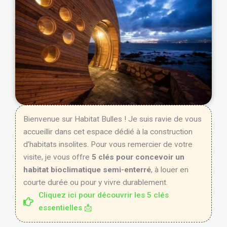
Bienvenue sur Habitat Bulles ! Je suis ravie de vous
accueillir dans cet espace dédié à la construction
d’habitats insolites. Pour vous remercier de votre
visite, je vous offre
5 clés pour concevoir un
habitat bioclimatique semi-enterré
, à louer en
courte durée ou pour y vivre durablement.
Cliquez ici pour découvrir les 5 clés
essentielles 📩