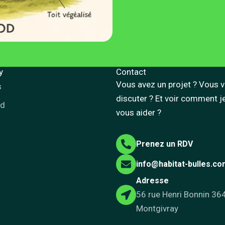
y
Contact
Vous avez un projet ? Vous 
s
discuter ? Et voir comment j
od
vous aider ?
Prenez un RDV
info@habitat-bulles.c
Adresse
56 rue Henri Bonnin 36
Montgivray