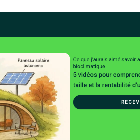
Ce que j'aurais aimé savoir 
bioclimatique
5 vidéos pour comprendr
taille et la rentabilité d
RECEV