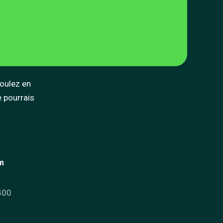
voulez en
e pourrais
om
400