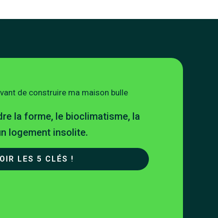
avant de construire ma maison bulle
e la forme, le bioclimatisme, la
’un logement insolite.
OIR LES 5 CLÉS !