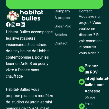
Company
Contact
Vous avez un
À propos
projet ? Vous
GreenPod
voulez en
Habitat-Bulles accompagne
Articles
discuter ? Et
les investisseurs
voir comment
Contact
visionnaires à construire
je pourrais
des tiny house de Hobbit
vous aider ?
contemporaines, pour les
louer en AirBnB ou pour y
Prenez
vivre à l’année sans
un RDV
chauffage.
info@habitat
bulles.com
Habitat-Bulles vous
Adresse
propose plusieurs modèles
56 rue
de studios de jardin et mini
Henri
maisons de 15 à 50 m² et