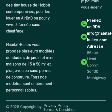
je pourrais
des tiny house de Hobbit
vous aider ?
contemporaines, pour les
louer en AirBnB ou pour y
Prenez
vivre à l’année sans
un RDV
chauffage.
info@habitat
bulles.com
Habitat-Bulles vous
Adresse
propose plusieurs modèles
56 rue
de studios de jardin et mini
Henri
maisons de 15 à 50 m² et
Bonnin
plus, avec ou sans permis
36400
de construire. Tous nos
Montgivray
modèles sont entièrement
personnalisables.
Privacy Policy
© 2025 Copyright by
Terms & Condition