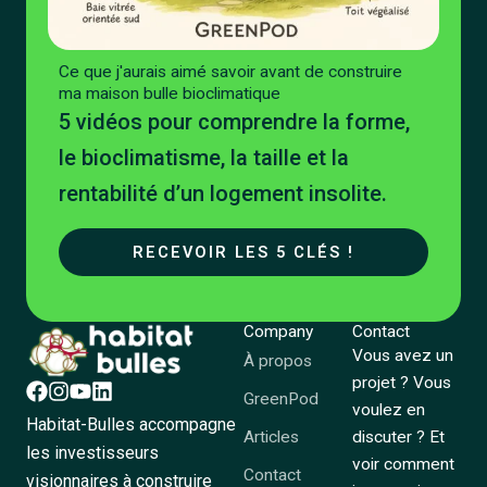
Ce que j'aurais aimé savoir avant de construire
ma maison bulle bioclimatique
5 vidéos pour comprendre la forme,
le bioclimatisme, la taille et la
rentabilité d’un logement insolite.
RECEVOIR LES 5 CLÉS !
Company
Contact
Vous avez un
À propos
projet ? Vous
GreenPod
voulez en
Habitat-Bulles accompagne
Articles
discuter ? Et
les investisseurs
voir comment
Contact
visionnaires à construire