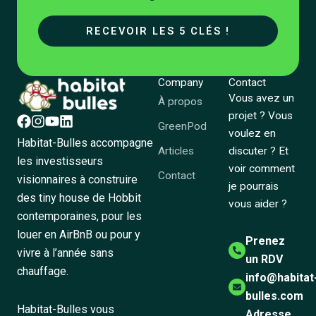
RECEVOIR LES 5 CLÉS !
Company
Contact
Vous avez un
À propos
projet ? Vous
GreenPod
voulez en
Habitat-Bulles accompagne
Articles
discuter ? Et
les investisseurs
voir comment
Contact
visionnaires à construire
je pourrais
des tiny house de Hobbit
vous aider ?
contemporaines, pour les
louer en AirBnB ou pour y
Prenez
vivre à l’année sans
un RDV
chauffage.
info@habitat
bulles.com
Habitat-Bulles vous
Adresse