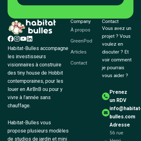
Company
Contact
Vous avez un
À propos
projet ? Vous
GreenPod
voulez en
Habitat-Bulles accompagne
Articles
discuter ? Et
les investisseurs
voir comment
Contact
visionnaires à construire
je pourrais
des tiny house de Hobbit
vous aider ?
contemporaines, pour les
louer en AirBnB ou pour y
Prenez
vivre à l’année sans
un RDV
chauffage.
info@habitat
bulles.com
Habitat-Bulles vous
Adresse
propose plusieurs modèles
56 rue
de studios de jardin et mini
Henri