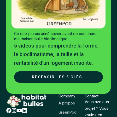
Ce que j'aurais aimé savoir avant de construire
ma maison bulle bioclimatique
5 vidéos pour comprendre la forme,
le bioclimatisme, la taille et la
rentabilité d’un logement insolite.
RECEVOIR LES 5 CLÉS !
Company
Contact
Vous avez un
À propos
projet ? Vous
GreenPod
voulez en