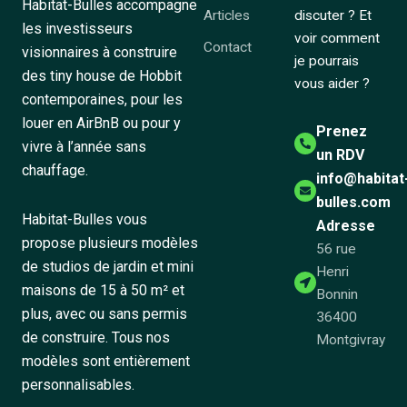
Habitat-Bulles accompagne
Articles
discuter ? Et
les investisseurs
voir comment
Contact
visionnaires à construire
je pourrais
des tiny house de Hobbit
vous aider ?
contemporaines, pour les
louer en AirBnB ou pour y
Prenez
vivre à l’année sans
un RDV
chauffage.
info@habitat
bulles.com
Habitat-Bulles vous
Adresse
propose plusieurs modèles
56 rue
de studios de jardin et mini
Henri
maisons de 15 à 50 m² et
Bonnin
plus, avec ou sans permis
36400
de construire. Tous nos
Montgivray
modèles sont entièrement
personnalisables.