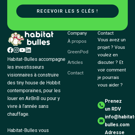
RECEVOIR LES 5 CLÉS !
Company
Contact
Vous avez un
À propos
projet ? Vous
GreenPod
voulez en
Habitat-Bulles accompagne
Articles
discuter ? Et
les investisseurs
voir comment
Contact
visionnaires à construire
je pourrais
des tiny house de Hobbit
vous aider ?
contemporaines, pour les
louer en AirBnB ou pour y
Prenez
vivre à l’année sans
un RDV
chauffage.
info@habitat
bulles.com
Habitat-Bulles vous
Adresse