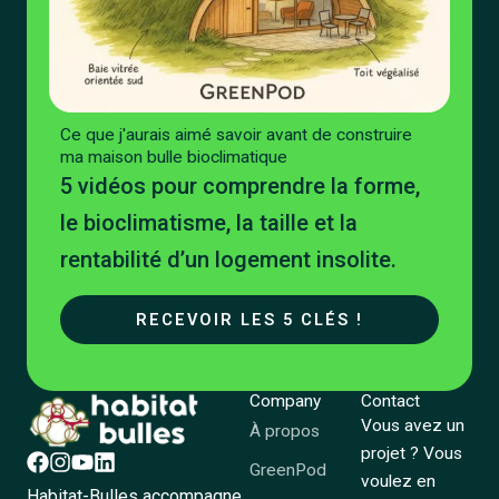
Ce que j'aurais aimé savoir avant de construire
ma maison bulle bioclimatique
5 vidéos pour comprendre la forme,
le bioclimatisme, la taille et la
rentabilité d’un logement insolite.
RECEVOIR LES 5 CLÉS !
Company
Contact
Vous avez un
À propos
projet ? Vous
GreenPod
voulez en
Habitat-Bulles accompagne