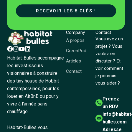
RECEVOIR LES 5 CLÉS !
Company
Contact
Vous avez un
À propos
projet ? Vous
GreenPod
voulez en
Habitat-Bulles accompagne
Articles
discuter ? Et
les investisseurs
voir comment
Contact
visionnaires à construire
je pourrais
des tiny house de Hobbit
vous aider ?
contemporaines, pour les
louer en AirBnB ou pour y
Prenez
vivre à l’année sans
un RDV
chauffage.
info@habitat
bulles.com
Habitat-Bulles vous
Adresse