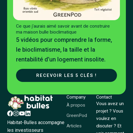
Ce que j'aurais aimé savoir avant de construire
ma maison bulle bioclimatique
5 vidéos pour comprendre la forme,
le bioclimatisme, la taille et la
rentabilité d’un logement insolite.
RECEVOIR LES 5 CLÉS !
Company
Contact
Vous avez un
À propos
projet ? Vous
GreenPod
voulez en
Habitat-Bulles accompagne
Articles
discuter ? Et
les investisseurs