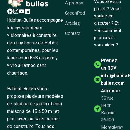
Vous avez un
À propos
projet ? Vous
GreenPod
voulez en
Habitat-Bulles accompagne
Articles
discuter ? Et
les investisseurs
voir comment
Contact
visionnaires à construire
je pourrais
des tiny house de Hobbit
vous aider ?
contemporaines, pour les
louer en AirBnB ou pour y
Prenez
vivre à l’année sans
un RDV
chauffage.
info@habitat
bulles.com
Habitat-Bulles vous
Adresse
propose plusieurs modèles
56 rue
de studios de jardin et mini
Henri
maisons de 15 à 50 m² et
Bonnin
plus, avec ou sans permis
36400
de construire. Tous nos
Montgivray