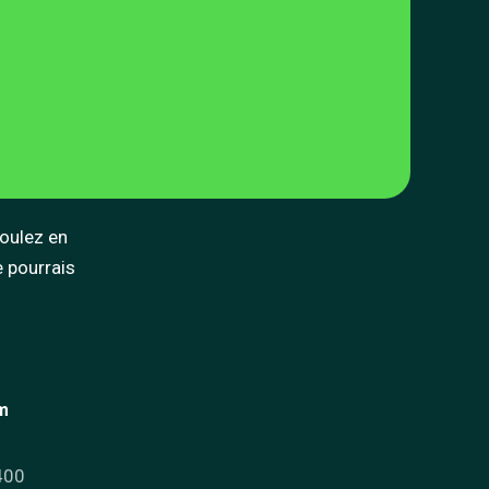
voulez en
e pourrais
om
400