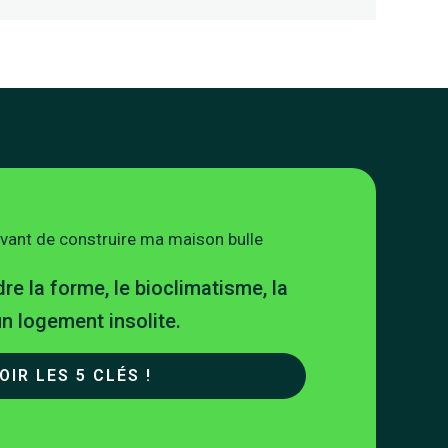
avant de construire ma maison bulle
e la forme, le bioclimatisme, la
’un logement insolite.
OIR LES 5 CLÉS !